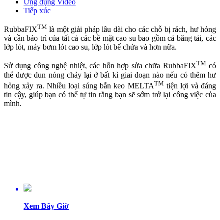
Ứng dụng Video
Tiếp xúc
TM
RubbaFIX
là một giải pháp lâu dài cho các chỗ bị rách, hư hỏng
và cần bảo trì của tất cả các bề mặt cao su bao gồm cả băng tải, các
lớp lót, máy bơm lót cao su, lớp lót bể chứa và hơn nữa.
TM
Sử dụng công nghệ nhiệt, các hỗn hợp sửa chữa RubbaFIX
có
thể được đun nóng chảy lại ở bất kì giai đoạn nào nếu có thêm hư
TM
hỏng xảy ra. Nhiều loại súng bắn keo MELTA
tiện lợi và đáng
tin cậy, giúp bạn có thể tự tin rằng bạn sẽ sớm trở lại công việc của
mình.
Xem Bây Giờ